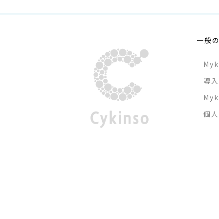
一般
Myk
導
My
個